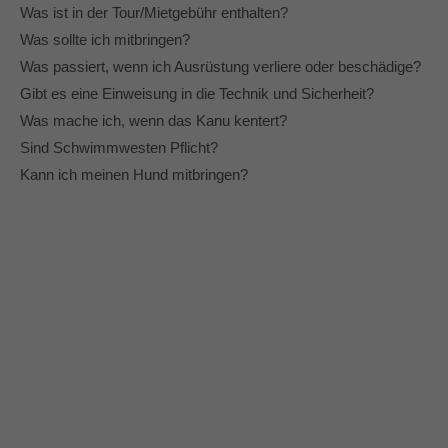
info@yourdomain.com
Was ist in der Tour/Mietgebühr enthalten?
Was sollte ich mitbringen?
About us
Was passiert, wenn ich Ausrüstung verliere oder beschädige?
Gibt es eine Einweisung in die Technik und Sicherheit?
Lorem ipsum dolor sit amet, consectetuer
adipiscing elit.
Was mache ich, wenn das Kanu kentert?
Sind Schwimmwesten Pflicht?
Aenean commodo ligula eget dolor. Aenean massa.
Kann ich meinen Hund mitbringen?
Cum sociis natoque penatibus et magnis dis parturient
montes, nascetur ridiculus mus. Donec quam felis,
ultricies nec.