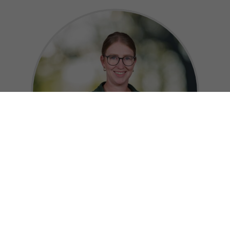
Silke Laukötter
Freizeit-Expertin