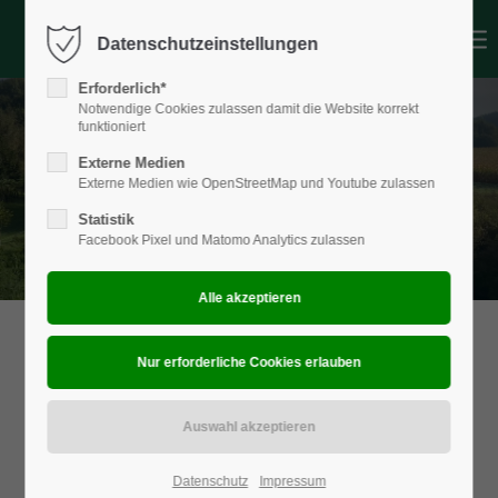
Datenschutzeinstellungen
Login
Erforderlich*
Benutzername
Notwendige Cookies zulassen damit die Website korrekt
funktioniert
Externe Medien
Externe Medien wie OpenStreetMap und Youtube zulassen
Passwort
Statistik
Facebook Pixel und Matomo Analytics zulassen
Anmelden
Register
|
Lost your password?
Support
Lorem ipsum dolor sit amet:
Datenschutz
Impressum