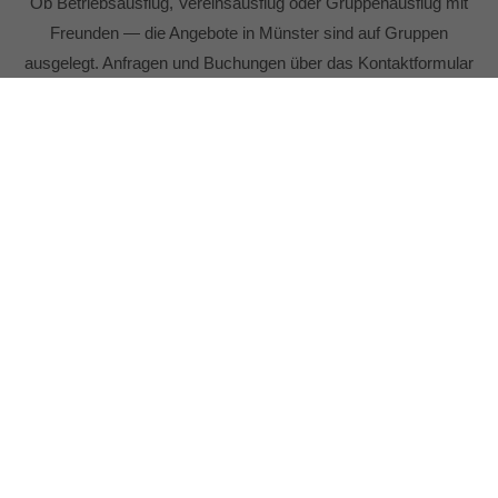
Ob Betriebsausflug, Vereinsausflug oder Gruppenausflug mit
Freunden — die Angebote in Münster sind auf Gruppen
ausgelegt. Anfragen und Buchungen über das Kontaktformular
oder telefonisch unter 0 25 73 / 69 79 710.
DAS SIND WIR
Mit unserem CanuCamp erlebst du Gemeinschaft, Tatkraft und
Natur pur - für beste Laune im Münsterland!
Ob Kanutouren, Floßbau-Events oder weitere Outdoor-
Aktivitäten:
Gemeinsam aktiv sein und die Natur genießen steht bei uns im
Mittelpunkt.