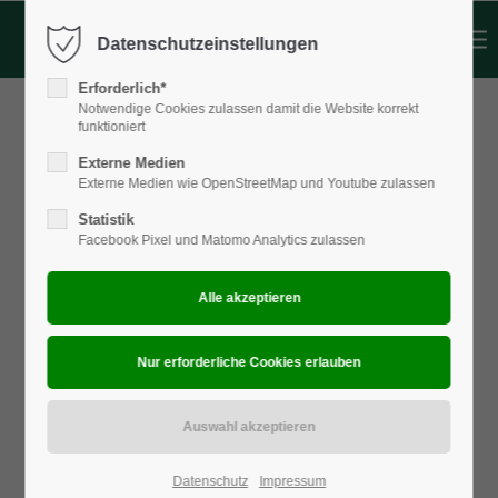
Datenschutzeinstellungen
Login
Erforderlich*
Benutzername
Notwendige Cookies zulassen damit die Website korrekt
funktioniert
Externe Medien
Externe Medien wie OpenStreetMap und Youtube zulassen
Passwort
Statistik
Facebook Pixel und Matomo Analytics zulassen
Anmelden
Register
|
Lost your password?
Support
Lorem ipsum dolor sit amet:
Datenschutz
Impressum