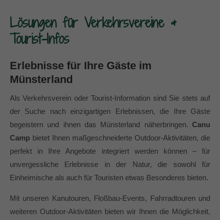
info@yourdomain.com
Lösungen für Verkehrsvereine &
About us
Tourist-Infos
Lorem ipsum dolor sit amet, consectetuer
adipiscing elit.
Erlebnisse für Ihre Gäste im
Aenean commodo ligula eget dolor. Aenean massa.
Münsterland
Cum sociis natoque penatibus et magnis dis parturient
Als Verkehrsverein oder Tourist-Information sind Sie stets auf
montes, nascetur ridiculus mus. Donec quam felis,
ultricies nec.
der Suche nach einzigartigen Erlebnissen, die Ihre Gäste
begeistern und ihnen das Münsterland näherbringen.
Canu
Camp
bietet Ihnen maßgeschneiderte Outdoor-Aktivitäten, die
perfekt in Ihre Angebote integriert werden können – für
unvergessliche Erlebnisse in der Natur, die sowohl für
Einheimische als auch für Touristen etwas Besonderes bieten.
Mit unseren Kanutouren, Floßbau-Events, Fahrradtouren und
weiteren Outdoor-Aktivitäten bieten wir Ihnen die Möglichkeit,