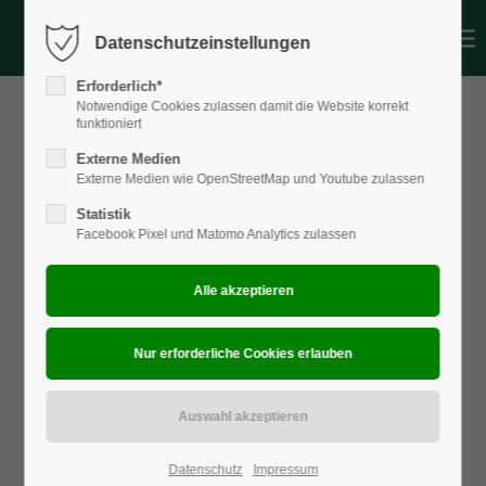
Datenschutzeinstellungen
Login
Erforderlich*
Benutzername
Notwendige Cookies zulassen damit die Website korrekt
funktioniert
Externe Medien
Externe Medien wie OpenStreetMap und Youtube zulassen
Passwort
Statistik
Facebook Pixel und Matomo Analytics zulassen
Anmelden
Register
|
Lost your password?
Support
Lorem ipsum dolor sit amet:
Datenschutz
Impressum