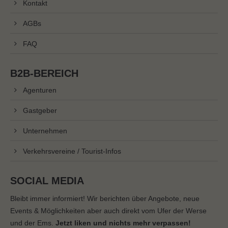
Kontakt
info@yourdomain.com
AGBs
About us
FAQ
Lorem ipsum dolor sit amet, consectetuer
adipiscing elit.
B2B-BEREICH
Aenean commodo ligula eget dolor. Aenean massa.
Agenturen
Cum sociis natoque penatibus et magnis dis parturient
montes, nascetur ridiculus mus. Donec quam felis,
Gastgeber
ultricies nec.
Unternehmen
Verkehrsvereine / Tourist-Infos
SOCIAL MEDIA
Bleibt immer informiert! Wir berichten über Angebote, neue
Events & Möglichkeiten aber auch direkt vom Ufer der Werse
und der Ems.
Jetzt liken und nichts mehr verpassen!