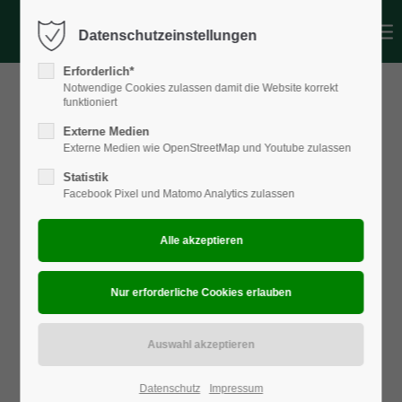
Datenschutzeinstellungen
Login
Erforderlich*
Benutzername
Notwendige Cookies zulassen damit die Website korrekt
funktioniert
Externe Medien
Externe Medien wie OpenStreetMap und Youtube zulassen
Passwort
Statistik
Facebook Pixel und Matomo Analytics zulassen
Anmelden
Register
|
Lost your password?
Support
Lorem ipsum dolor sit amet:
Datenschutz
Impressum