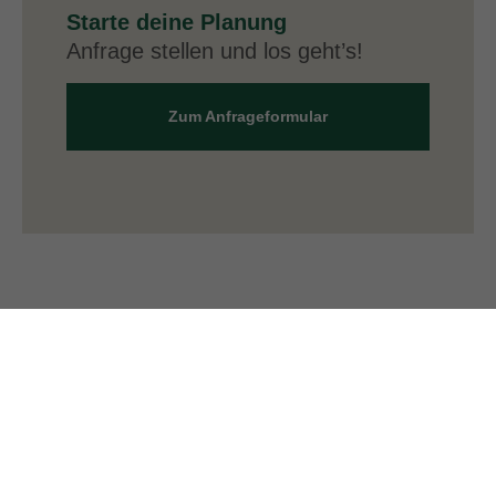
Starte deine Planung
Anfrage stellen und los geht’s!
Zum Anfrageformular
DAS SIND WIR
Mit unserem CanuCamp erlebst du Gemeinschaft, Tatkraft und
Natur pur - für beste Laune im Münsterland!
Ob Kanutouren, Floßbau-Events oder weitere Outdoor-