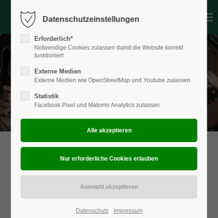
Datenschutzeinstellungen
Login
Erforderlich*
Benutzername
Notwendige Cookies zulassen damit die Website korrekt
funktioniert
Externe Medien
Externe Medien wie OpenStreetMap und Youtube zulassen
Passwort
Statistik
Facebook Pixel und Matomo Analytics zulassen
Anmelden
Register
|
Lost your password?
Support
Lorem ipsum dolor sit amet:
Datenschutz
Impressum