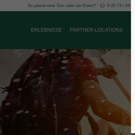
Du planst eine Tour oder ein Event?
0 25 73 / 69 7
Login
Supp
ERLEBNISSE
PARTNER-LOCATIONS
B
Benutzername
Lorem ip
2
Passwort
We offer
Anmelden
Mon - F
Register
|
Lost your password?