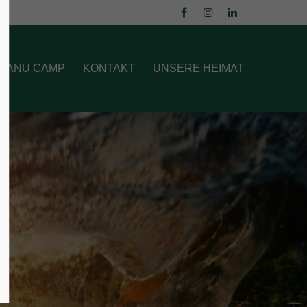
About us
 CANU CAMP
KONTAKT
UNSERE HEIMAT
Lorem ipsum dolor sit amet,
consectetuer adipiscing elit.
Aenean commodo ligula eget dolor.
Aenean massa. Cum sociis natoque
penatibus et magnis dis parturient
montes, nascetur ridiculus mus. Donec
quam felis, ultricies nec.