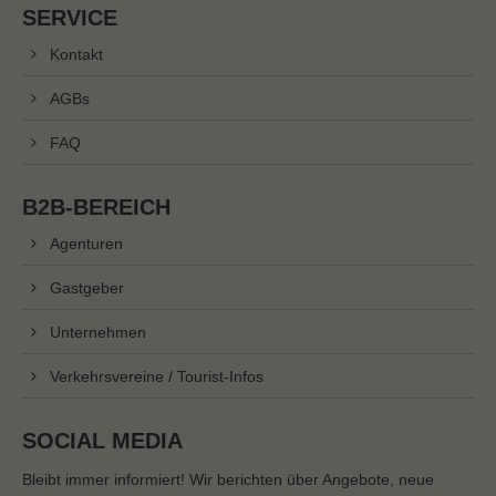
info@yourdomain.com
SERVICE
Kontakt
About us
AGBs
Lorem ipsum dolor sit amet, consectetuer
adipiscing elit.
FAQ
Aenean commodo ligula eget dolor. Aenean massa.
Cum sociis natoque penatibus et magnis dis parturient
B2B-BEREICH
montes, nascetur ridiculus mus. Donec quam felis,
Agenturen
ultricies nec.
Gastgeber
Unternehmen
Verkehrsvereine / Tourist-Infos
SOCIAL MEDIA
Bleibt immer informiert! Wir berichten über Angebote, neue