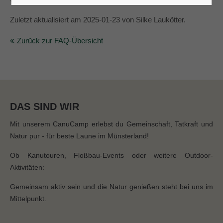
24h
Zuletzt aktualisiert am 2025-01-23 von Silke Laukötter.
/ 365days
Zurück zur FAQ-Übersicht
We offer support for our customers
Mon - Fri 8:00am - 5:00pm
(GMT +1)
DAS SIND WIR
Get in touch
Mit unserem CanuCamp erlebst du Gemeinschaft, Tatkraft und
Cybersteel Inc.
Natur pur - für beste Laune im Münsterland!
376-293 City Road, Suite 600
San Francisco, CA 94102
Ob Kanutouren, Floßbau-Events oder weitere Outdoor-
Aktivitäten:
Have any questions?
Gemeinsam aktiv sein und die Natur genießen steht bei uns im
+44 1234 567 890
Mittelpunkt.
Drop us a line