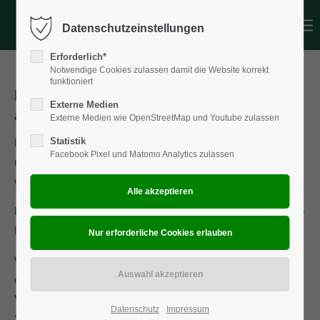
Datenschutzeinstellungen
Login
Erforderlich*
Benutzername
Notwendige Cookies zulassen damit die Website korrekt
funktioniert
Bis wann muss die Teilnehmerzahl
Externe Medien
angegeben sein?
Externe Medien wie OpenStreetMap und Youtube zulassen
Passwort
Statistik
Da wir unsere
Veranstaltungen per Vorkasse
abrechnen,
Facebook Pixel und Matomo Analytics zulassen
muss bereits bei der Buchung die Teilnehmerzahl angegeben
werden.
Anmelden
Bei den
Onlinebuchungen mit den Vorteilspreisen
gelten ab
Buchung unsere Stornobedingungen in unseren AGB`s
Register
|
Lost your password?
Wenn du ein
individuelles Event
bei uns gebucht hast, hast
Support
du die Möglichkeit die
Personenzahl bis 14 Tage vor dem
Lorem ipsum dolor sit amet:
Veranstaltungstermin
anzupassen. Erst dann erfolgt die
Datenschutz
Impressum
Schlussrechnung.