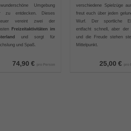
wunderschöne Umgebung
verschiedene Spielzüge au
er zu entdecken. Dieses
freut euch über jeden gelu
teuer vereint zwei der
Wurf. Der sportliche Eh
nsten
Freizeitaktivitäten im
entfacht schnell, aber de
terland
und sorgt für
und die Freude stehen ste
chslung und Spaß.
Mittelpunkt.
74,90 €
25,00 €
pro Person
pro 