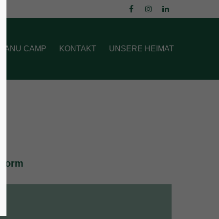
About us
 CANU CAMP
KONTAKT
UNSERE HEIMAT
Lorem ipsum dolor sit amet,
consectetuer adipiscing elit.
Aenean commodo ligula eget dolor.
Aenean massa. Cum sociis natoque
penatibus et magnis dis parturient
montes, nascetur ridiculus mus. Donec
quam felis, ultricies nec.
 Form