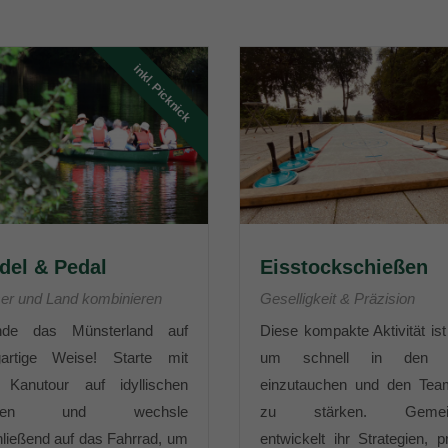
inkl. Picknick
del & Pedal
Eisstockschießen
r und Land kombinieren
Geselligkeit & Präzision
nde das Münsterland auf
Diese kompakte Aktivität ist 
igartige Weise! Starte mit
um schnell in den 
r Kanutour auf idyllischen
einzutauchen und den Team
ssen und wechsle
zu stärken. Gemei
ließend auf das Fahrrad, um
entwickelt ihr Strategien, pr