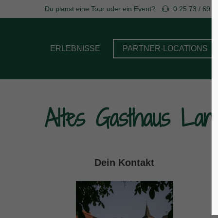
Du planst eine Tour oder ein Event?
0 25 73 / 69 7
Login
Supp
ERLEBNISSE
PARTNER-LOCATIONS
Benutzername
Lorem ip
2
Passwort
Altes Gasthaus Lan
We offer
Anmelden
Mon - F
Dein Kontakt
Register
|
Lost your password?