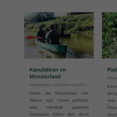
Kanufahren im
Pad
Münsterland
Wasse
Naturerlebnis auf Werse und Ems
Erku
Erlebe das Münsterland vom
einz
Wasser aus! Unsere geführten
eine
oder individuell geplanten
Flü
Kanutouren führen dich durch
ansch