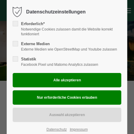
Datenschutzeinstellungen
Login
Erforderlich*
Benutzername
Notwendige Cookies zulassen damit die Website korrekt
funktioniert
Externe Medien
Externe Medien wie OpenStreetMap und Youtube zulassen
Passwort
Statistik
Facebook Pixel und Matomo Analytics zulassen
Anmelden
Register
|
Lost your password?
Support
Lorem ipsum dolor sit amet:
Datenschutz
Impressum