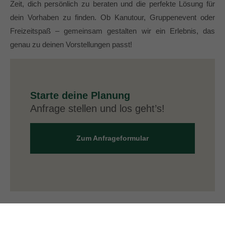
Zeit, dich persönlich zu beraten und die perfekte Lösung für
dein Vorhaben zu finden. Ob Kanutour, Gruppenevent oder
Freizeitspaß – gemeinsam gestalten wir ein Erlebnis, das
genau zu deinen Vorstellungen passt!
Starte deine Planung
Anfrage stellen und los geht’s!
Zum Anfrageformular