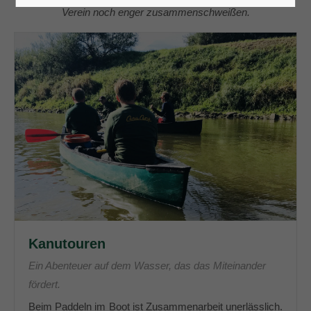
Verein noch enger zusammenschweißen.
24h
/ 365days
We offer support for our customers
Mon - Fri 8:00am - 5:00pm
(GMT +1)
Get in touch
Cybersteel Inc.
376-293 City Road, Suite 600
San Francisco, CA 94102
Kanutouren
Have any questions?
Ein Abenteuer auf dem Wasser, das das Miteinander
+44 1234 567 890
fördert.
Drop us a line
Beim Paddeln im Boot ist Zusammenarbeit unerlässlich.