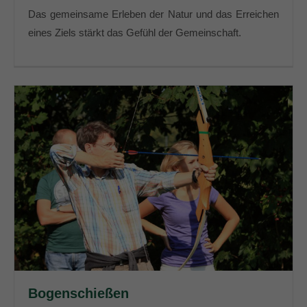
info@yourdomain.com
Das gemeinsame Erleben der Natur und das Erreichen
eines Ziels stärkt das Gefühl der Gemeinschaft.
About us
Lorem ipsum dolor sit amet, consectetuer
adipiscing elit.
Aenean commodo ligula eget dolor. Aenean massa.
Cum sociis natoque penatibus et magnis dis parturient
montes, nascetur ridiculus mus. Donec quam felis,
ultricies nec.
Bogenschießen